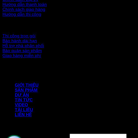
Hướng dẫn thanh toán
Chính sách giao hàng
Hướng dẫn thi công
BẢO HÀNH
Thi công trọn gói
Bảo hành dài hạn
Hỗ trợ nhà phân phối
Bảo quản sản phẩm
Giao hàng miễn phí
Bản quyền thuộc về ©
polyoceanlite.com
GIỚI THIỆU
SẢN PHẨM
DỰ ÁN
TIN TỨC
VIDEO
TÀI LIỆU
LIÊN HỆ
Đăng nhập
Tên tài khoản hoặc địa chỉ email
*