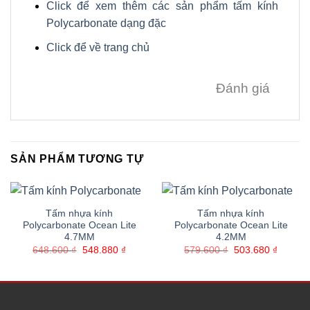
Click để xem thêm các sản phẩm tấm kính
Polycarbonate dạng đặc
Click để về trang chủ
Đánh giá
SẢN PHẨM TƯƠNG TỰ
Tấm nhựa kính
Tấm nhựa kính
Polycarbonate Ocean Lite
Polycarbonate Ocean Lite
4.7MM
4.2MM
Giá
Giá
Giá
Giá
648.600
₫
548.880
₫
579.600
₫
503.680
₫
gốc
hiện
gốc
hiện
là:
tại
là:
tại
648.600 ₫.
là:
579.600 ₫.
là:
548.880 ₫.
503.680