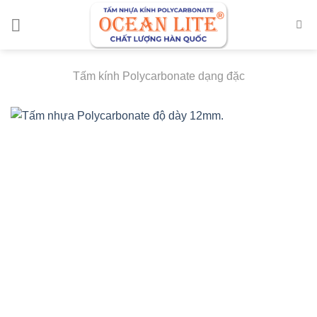
Chuyển
đến
nội
dung
Tấm kính Polycarbonate dạng đặc