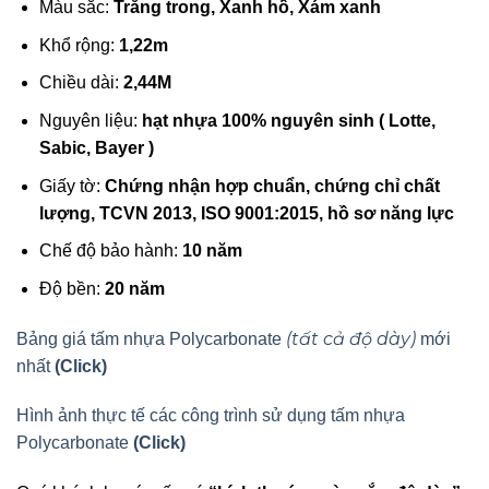
Màu sắc:
Trắng trong, Xanh hồ, Xám xanh
Khổ rộng:
1,22m
Chiều dài:
2,44M
Nguyên liệu:
hạt nhựa 100% nguyên sinh ( Lotte,
Sabic, Bayer )
Giấy tờ:
Chứng nhận hợp chuẩn, chứng chỉ chất
lượng, TCVN 2013, ISO 9001:2015, hồ sơ năng lực
Chế độ bảo hành:
10 năm
Độ bền:
20 năm
(tất cả độ dày)
Bảng giá tấm nhựa Polycarbonate
mới
nhất
(Click)
Hình ảnh thực tế các công trình sử dụng tấm nhựa
Polycarbonate
(Click)