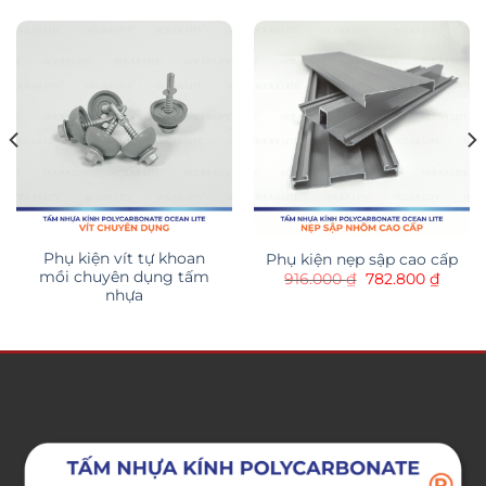
Phụ kiện vít tự khoan
Phụ kiện nẹp sập cao cấp
mồi chuyên dụng tấm
Giá
Giá
916.000
₫
782.800
₫
gốc
hiện
nhựa
là:
tại
916.000 ₫.
là:
782.80