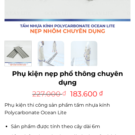
Phụ kiện nẹp phổ thông chuyên
dụng
Giá
Giá
227.000
183.600
₫
₫
gốc
hiện
Phụ kiện thi công sản phẩm tấm nhựa kính
là:
tại
Polycarbonate Ocean Lite
227.000 ₫.
là:
183.600 
Sản phẩm được tính theo cây dài 6m