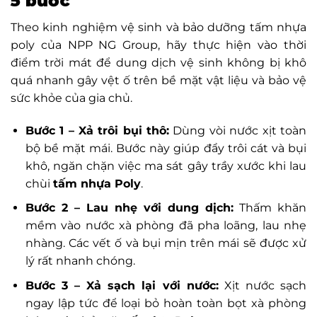
5 bước
Theo kinh nghiệm vệ sinh và bảo dưỡng tấm nhựa
poly của NPP NG Group, hãy thực hiện vào thời
điểm trời mát để dung dịch vệ sinh không bị khô
quá nhanh gây vệt ố trên bề mặt vật liệu và bảo vệ
sức khỏe của gia chủ.
Bước 1 – Xả trôi bụi thô:
Dùng vòi nước xịt toàn
bộ bề mặt mái. Bước này giúp đẩy trôi cát và bụi
khô, ngăn chặn việc ma sát gây trầy xước khi lau
chùi
tấm nhựa Poly
.
Bước 2 – Lau nhẹ với dung dịch:
Thấm khăn
mềm vào nước xà phòng đã pha loãng, lau nhẹ
nhàng. Các vết ố và bụi mịn trên mái sẽ được xử
lý rất nhanh chóng.
Bước 3 – Xả sạch lại với nước:
Xịt nước sạch
ngay lập tức để loại bỏ hoàn toàn bọt xà phòng