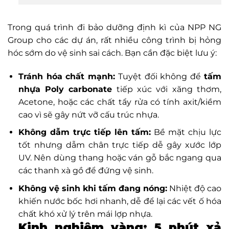
Trong quá trình đi bảo dưỡng định kì của NPP NG
Group cho các dự án, rất nhiều công trình bị hỏng
hóc sớm do vệ sinh sai cách. Bạn cần đặc biệt lưu ý:
Tránh hóa chất mạnh:
Tuyệt đối không để
tấm
nhựa Poly carbonate
tiếp xúc với xăng thơm,
Acetone, hoặc các chất tẩy rửa có tính axit/kiềm
cao vì sẽ gây nứt vỡ cấu trúc nhựa.
Không dẫm trực tiếp lên tấm:
Bề mặt chịu lực
tốt nhưng dẫm chân trực tiếp dễ gây xước lớp
UV. Nên dùng thang hoặc ván gỗ bắc ngang qua
các thanh xà gồ để đứng vệ sinh.
Không vệ sinh khi tấm đang nóng:
Nhiệt độ cao
khiến nước bốc hơi nhanh, dễ để lại các vết ố hóa
chất khó xử lý trên mái lợp nhựa.
Kinh nghiệm vàng: 5 phút xả