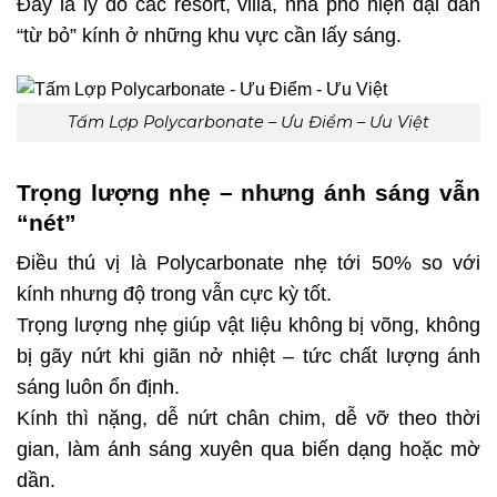
Đây là lý do các resort, villa, nhà phố hiện đại dần
“từ bỏ” kính ở những khu vực cần lấy sáng.
Tấm Lợp Polycarbonate – Ưu Điểm – Ưu Việt
Trọng lượng nhẹ – nhưng ánh sáng vẫn
“nét”
Điều thú vị là Polycarbonate nhẹ tới 50% so với
kính nhưng độ trong vẫn cực kỳ tốt.
Trọng lượng nhẹ giúp vật liệu không bị võng, không
bị gãy nứt khi giãn nở nhiệt – tức chất lượng ánh
sáng luôn ổn định.
Kính thì nặng, dễ nứt chân chim, dễ vỡ theo thời
gian, làm ánh sáng xuyên qua biến dạng hoặc mờ
dần.