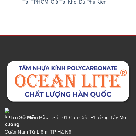
Tại TPHCM: Giá Tại Kho, Đủ Phụ Kiện
Trụ Sở Miền Bắc :
Số 101 Cầu Cốc, Phường Tây Mỗ,
Quận Nam Từ Liêm, TP Hà Nội