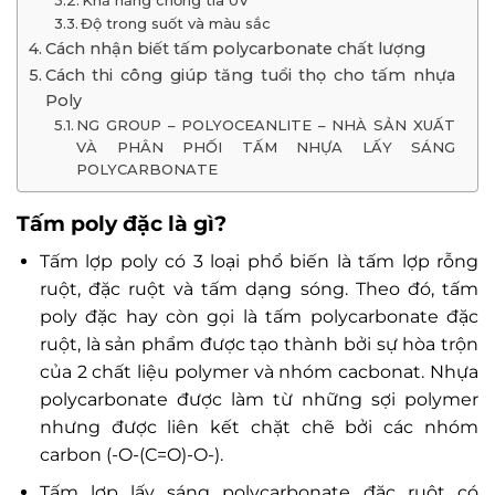
Độ trong suốt và màu sắc
Cách nhận biết tấm polycarbonate chất lượng
Cách thi công giúp tăng tuổi thọ cho tấm nhựa
Poly
NG GROUP – POLYOCEANLITE – NHÀ SẢN XUẤT
VÀ PHÂN PHỐI TẤM NHỰA LẤY SÁNG
POLYCARBONATE
Tấm poly đặc là gì?
Tấm lợp poly có 3 loại phổ biến là tấm lợp rỗng
ruột, đặc ruột và tấm dạng sóng. Theo đó, tấm
poly đặc hay còn gọi là tấm polycarbonate đặc
ruột, là sản phẩm được tạo thành bởi sự hòa trộn
của 2 chất liệu polymer và nhóm cacbonat. Nhựa
polycarbonate được làm từ những sợi polymer
nhưng được liên kết chặt chẽ bởi các nhóm
carbon (-O-(C=O)-O-).
Tấm lợp lấy sáng polycarbonate đặc ruột có