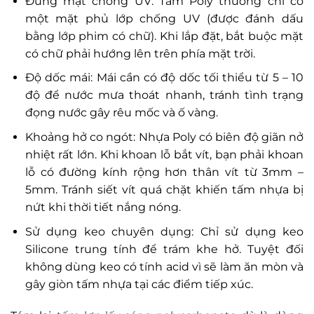
Đúng mặt chống UV: Tấm Poly thường chỉ có
một mặt phủ lớp chống UV (được đánh dấu
bằng lớp phim có chữ). Khi lắp đặt, bắt buộc mặt
có chữ phải hướng lên trên phía mặt trời.
Độ dốc mái: Mái cần có độ dốc tối thiểu từ 5 – 10
độ để nước mưa thoát nhanh, tránh tình trạng
đọng nước gây rêu mốc và ố vàng.
Khoảng hở co ngót: Nhựa Poly có biên độ giãn nở
nhiệt rất lớn. Khi khoan lỗ bắt vít, bạn phải khoan
lỗ có đường kính rộng hơn thân vít từ 3mm –
5mm. Tránh siết vít quá chặt khiến tấm nhựa bị
nứt khi thời tiết nắng nóng.
Sử dụng keo chuyên dụng: Chỉ sử dụng keo
Silicone trung tính để trám khe hở. Tuyệt đối
không dùng keo có tính acid vì sẽ làm ăn mòn và
gây giòn tấm nhựa tại các điểm tiếp xúc.