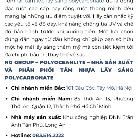
Tóm lại,
tấm lợp lấy sáng polycarbonate
dù là dòng
đặc ruột cao cấp hay rỗng ruột thông minh đều
mang lại những ưu điểm tuyệt vời. Hãy cân nhắc kỹ
các yếu tố về độ dày, khả năng chống tia UV và chế
độ bảo hành trước khi xuống tiền. Một lựa chọn
đúng đắn ngay từ đầu không chỉ giúp bạn sở hữu
một hệ mái lấy sáng thẩm mỹ mà còn tiết kiệm tối
đa chi phí bảo trì, thay thế về sau.
NG GROUP – POLYOCEANLITE – NHÀ SẢN XUẤT
VÀ PHÂN PHỐI TẤM NHỰA LẤY SÁNG
POLYCARBONATE
Chi nhánh miền Bắc:
101 Cầu Cốc, Tây Mỗ, Hà Nội
Chi nhánh miền Nam:
85 Thới An 13, Phường
Thới An, Quận 12, Thành Phố Hồ Chí Minh
Nhà máy sản xuất:
Khu công nghiệp DNN Trần
Anh Tân Phú, Long An
Hotline:
083.514.2222