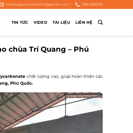
nhamaypolyoceanlite@gmail.com
0981188283
TIN TỨC
VIDEO
TÀI LIỆU
LIÊN HỆ
o chùa Trí Quang – Phú
ycarbonate
chất lượng cao, giúp hoàn thiện các
uang, Phú Quốc.