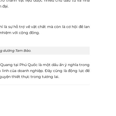
rở thành vật liệu được nhiều chủ đầu tư và nhà
 đại.
là sự hỗ trợ về vật chất mà còn là cơ hội để lan
h nhiệm với cộng đồng.
g dường Tam Bảo.
Quang tại Phú Quốc là một dấu ấn ý nghĩa trong
 linh của doanh nghiệp. Đây cũng là động lực để
uyện thiết thực trong tương lai.