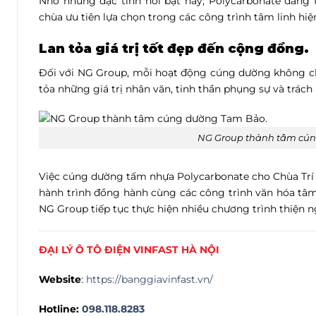
Nhờ những đặc tính nổi bật này, Polycarbonate đang t
chùa ưu tiên lựa chọn trong các công trình tâm linh hiện
Lan tỏa giá trị tốt đẹp đến cộng đồng.
Đối với NG Group, mỗi hoạt động cúng dường không chỉ 
tỏa những giá trị nhân văn, tinh thần phụng sự và trác
NG Group thành tâm cún
Việc cúng dường tấm nhựa Polycarbonate cho Chùa Trí 
hành trình đồng hành cùng các công trình văn hóa tâm
NG Group tiếp tục thực hiện nhiều chương trình thiện ng
ĐẠI LÝ Ô TÔ ĐIỆN VINFAST HÀ NỘI
Website
:
https://banggiavinfast.vn/
Hotline:
098.118.8283