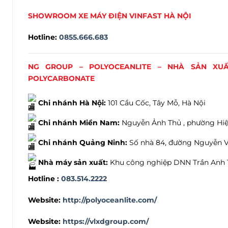
SHOWROOM XE MÁY ĐIỆN VINFAST HÀ NỘI
Hotline:
0855.666.683
NG GROUP – POLYOCEANLITE – NHÀ SẢN XU
POLYCARBONATE
Chi nhánh Hà Nội:
101 Cầu Cốc, Tây Mỗ, Hà Nội
Chi nhánh Miền Nam:
Nguyễn Ảnh Thủ , phường Hiệp
Chi nhánh Quảng Ninh:
Số nhà 84, đường Nguyễn V
Nhà máy sản xuất:
Khu công nghiệp DNN Trần Anh 
Hotline :
083.514.2222
Website
:
http://polyoceanlite.com/
Website:
https://vlxdgroup.com/