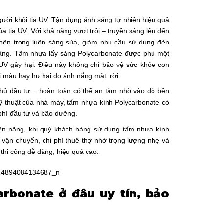
ười khỏi tia UV: Tận dụng ánh sáng tự nhiên hiệu quả
a tia UV. Với khả năng vượt trội – truyền sáng lên đến
bên trong luôn sáng sủa, giảm nhu cầu sử dụng đèn
 năng. Tấm nhựa lấy sáng Polycarbonate được phủ một
 UV gây hại. Điều này không chỉ bảo vệ sức khỏe con
ai màu hay hư hại do ánh nắng mặt trời.
chủ đầu tư… hoàn toàn có thể an tâm nhờ vào độ bền
ỹ thuật của nhà máy, tấm nhựa kính Polycarbonate có
 phí đầu tư và bão dưỡng.
 điện năng, khi quý khách hàng sử dụng tấm nhựa kính
 vận chuyển, chi phí thuê thợ nhờ trọng lượng nhẹ và
thi công dễ dàng, hiệu quả cao.
rbonate ở đâu uy tín, bảo