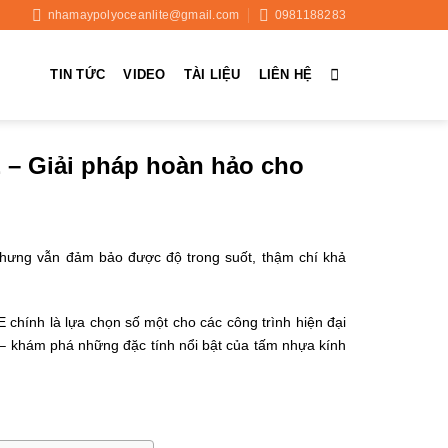
nhamaypolyoceanlite@gmail.com
0981188283
TIN TỨC
VIDEO
TÀI LIỆU
LIÊN HỆ
 Giải pháp hoàn hảo cho
 nhưng vẫn đảm bảo được độ trong suốt, thậm chí khả
chính là lựa chọn số một cho các công trình hiện đại
 khám phá những đặc tính nổi bật của tấm nhựa kính