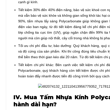
cạnh gì kính.
Tiết kiệm 30% đến 40% điện năng, bảo vệ sức khoẻ con ng
mà vẫn bảo vệ sức khỏe và không gian sống khỏi tác hại củ
90%, tấm nhựa lấy sáng Polycarbonate giúp không gian 
điện vào ban ngày, từ đó tiết kiệm đáng kể chi phí điện
lớp chống tia cực tím (UV), giúp ngăn chặn đến 99% tia
người mà còn giúp nội thất, cây cối trong nhà không bị ph
Tối ưu chi phí đầu tư, bảo dưỡng: Quý khách hàng, quý 
và độ cứng của sản phẩm. Khi thi công đúng tiêu chuẩn k
thể bền theo thời gian kéo dài 20 năm. Từ đó tiết kiệm chi
Tiết kiệm chi phí khác: Bên cạnh việc tiết kiệm chi phí
Polycarbonate, quý khách hàng còn tiết kiệm được chi phí
hoàn toàn đẩy nhanh được tiến độ công trình bởi quy cách 
IV. Mua Tấm Nhựa Kính Polyca
hành dài hạn?