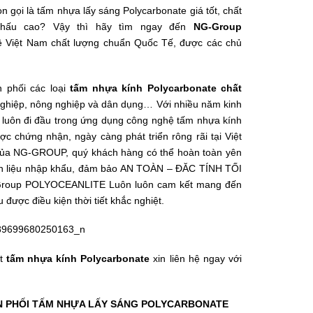
gọi là tấm nhựa lấy sáng Polycarbonate giá tốt, chất
 khấu cao? Vậy thì hãy tìm ngay đến
NG-Group
về Việt Nam chất lượng chuẩn Quốc Tế, được các chủ
n phối các loại
tấm nhựa kính Polycarbonate chất
nghiệp, nông nghiệp và dân dụng… Với nhiều năm kinh
uôn đi đầu trong ứng dụng công nghệ tấm nhựa kính
c chứng nhận, ngày càng phát triển rông rãi tại Việt
của NG-GROUP, quý khách hàng có thể hoàn toàn yên
ên liệu nhập khẩu, đảm bảo AN TOÀN – ĐĂC TÍNH TỐI
G-Group POLYOCEANLITE Luôn luôn cam kết mang đến
được điều kiện thời tiết khắc nghiệt.
ặt
tấm nhựa kính Polycarbonate
xin liên hệ ngay với
ÂN PHỐI TẤM NHỰA LẤY SÁNG POLYCARBONATE