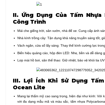
II. Ứng Dụng Của Tấm Nhựa 
Công Trình
Mái che giếng trời, sân vườn, nhà để xe: Cung cấp ánh s
Nhà kính trồng cây: Tận dụng khả năng truyền sáng tốt, giữ 
Vách ngăn, cửa sổ lấy sáng: Thay thế kính cường lực trong 
Biển hiệu quảng cáo, hộp đèn LED: Nhẹ, bền và dễ dàng gi
Lợp mái hồ bơi, sân thể thao: Giữ nhiệt, bảo vệ khỏi tia 
III. Lợi Ích Khi Sử Dụng Tấ
Ocean Lite
Mang lại thẩm mỹ cao sang trọng, hiện đại như kính: Với k
với đa dạng mẫu mã và màu sắc, tấm nhựa Polycarbonat