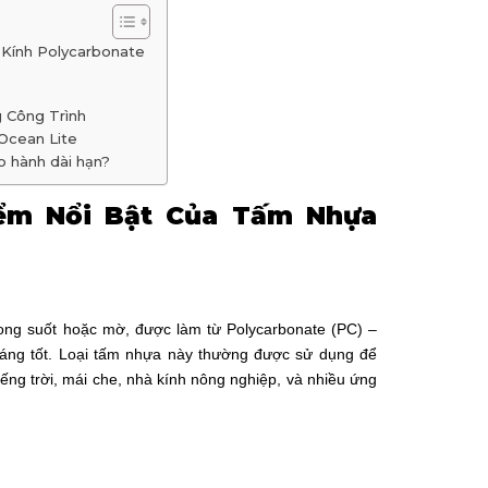
 Kính Polycarbonate
 Công Trình
 Ocean Lite
o hành dài hạn?
iểm Nổi Bật Của Tấm Nhựa
?
rong suốt hoặc mờ, được làm từ Polycarbonate (PC) –
n sáng tốt. Loại tấm nhựa này thường được sử dụng để
iếng trời, mái che, nhà kính nông nghiệp, và nhiều ứng