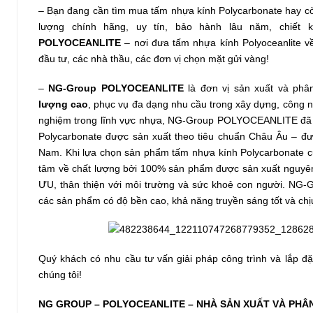
– Bạn đang cần tìm mua tấm nhựa kính Polycarbonate hay còn 
lượng chính hãng, uy tín, bảo hành lâu năm, chiết
POLYOCEANLITE
– nơi đưa tấm nhựa kính Polyoceanlite 
đầu tư, các nhà thầu, các đơn vị chọn mặt gửi vàng!
–
NG-Group POLYOCEANLITE
là đơn vị sản xuất và phâ
lượng cao
, phục vụ đa dạng nhu cầu trong xây dựng, công 
nghiệm trong lĩnh vực nhựa, NG-Group POLYOCEANLITE đã l
Polycarbonate được sản xuất theo tiêu chuẩn Châu Âu – đượ
Nam. Khi lựa chọn sản phẩm tấm nhựa kính Polycarbonate 
tâm về chất lượng bởi 100% sản phẩm được sản xuất nguy
ƯU, thân thiện với môi trường và sức khoẻ con người. N
các sản phẩm có độ bền cao, khả năng truyền sáng tốt và chịu 
Quý khách có nhu cầu tư vấn giải pháp công trình và lắp đ
chúng tôi!
NG GROUP – POLYOCEANLITE – NHÀ SẢN XUẤT VÀ PH