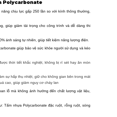
h Polycarbonate
năng chịu lực gấp 250 lần so với kính thông thường,
g, giúp giảm tải trọng cho công trình và dễ dàng thi
0% ánh sáng tự nhiên, giúp tiết kiệm năng lượng điện.
carbonate giúp bảo vệ sức khỏe người sử dụng và kéo
ợc thời tiết khắc nghiệt, không bị rỉ sét hay ăn mòn
ảm sự hấp thụ nhiệt, giữ cho không gian bên trong mát
quá cao, giúp giảm nguy cơ cháy lan
oan lỗ mà không ảnh hưởng đến chất lượng vật liệu,
ư: Tấm nhựa Polycarbonate đặc ruột, rỗng ruột, sóng