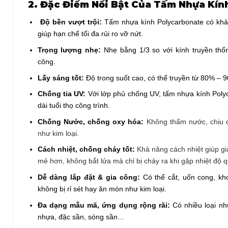
2.
Đặc Điểm Nổi Bật Của Tấm Nhựa Kín
Độ bền vượt trội:
Tấm nhựa kính Polycarbonate có khả 
giúp hạn chế tối đa rủi ro vỡ nứt.
Trọng lượng nhẹ:
Nhẹ bằng 1/3 so với kính truyền thốn
công.
Lấy sáng tốt:
Độ trong suốt cao, có thể truyền từ 80% – 9
Chống tia UV:
Với lớp phủ chống UV, tấm nhựa kính Poly
dài tuổi thọ công trình.
Chống Nước, chống oxy hóa:
Không thấm nước, chịu đư
như kim loại.
Cách nhiệt, chống cháy tốt:
Khả năng cách nhiệt giúp gi
mẻ hơn,
không bắt lửa mà chỉ bị chảy ra khi gặp nhiệt độ 
Dễ dàng lắp đặt & gia công:
Có thể cắt, uốn cong, kh
không bị rỉ sét hay ăn mòn như kim loại.
Đa dạng mẫu mã, ứng dụng rộng rãi:
Có nhiều loại nh
nhựa, đặc sần, sóng sần…