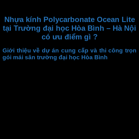
Thông số kỹ thuật & kích thước đa dạng
Nhựa kính Polycarbonate Ocean Lite
tại Trường đại học Hòa Bình – Hà Nội
có ưu điểm gì ?
Giới thiệu về dự án cung cấp và thi công trọn
gói mái sân trường đại học Hòa Bình
Dự án tấm
nhựa kính polycarbonate
có khối lượng 1000
m2 nằm tại địa chỉ số 8 Bùi Xuân Phái, Mỹ Đình, Nam Từ
Liêm, Hà Nội. Dự án được thiết kế bằng khung xương cá
trắng vòm nhẹ và lợp bằng tấm
nhựa kính polycarbonate
trắng trong vừa giúp sân trường tràn ngập ánh sáng vừa
đem đến điểm khác lạ và nổi bật cho ngôi trường.
Với dự án lần này, Nhựa Nam Anh ngoài việc cung cấp sản
phẩm tấm
nhựa kính polycarbonate
, chúng tôi còn tham
gia vào phần thiết kê và thi công trọn gói. Chính vì vậy sau
khi nhận được đề xuất cung cấp và thi công, đội ngũ kỹ thuật
của Nhựa Nam Anh đã cố gắng để lên kế hoạch cũng như
tiến độ công việc để hoàn thành dự án một cách trọn vẹn.