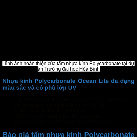
Hình ảnh hoàn thiện của tấm nhựa kính Polycarbonate tại dự
án Trường đại học Hòa Bình
Nhựa kính Polycarbonate Ocean Lite đa dạng
màu sắc và có phủ lớp UV
Lấy sáng và hấp thụ ánh sáng tự nhiên lên đến 99%
Tải trọng nhẹ, chỉ bằng ½ kính cường lực
Chống tia cực tím ( tia UV) 100%
Thẩm mỹ cao, nhiều màu sắc lựa chọn,….
Có chế độ bảo hành sản phẩm lên tới 20 năm.
Báo giá tấm nhựa kính Polycarbonate