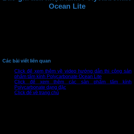
Ocean Lite
Tùy vào độ dày, kích thước, màu sắc mà sản phẩm nhựa
kính Polycarbonate Ocean Lite có giá cả khác nhau. Khách
hàng có thể tham khảo giá sản phẩm ở bài viết dưới đây
hoặc liên hệ trực tiếp qua hotline để được tư vấn và nhận
báo giá tốt nhất
Xem thêm
: Báo giá tấm nhựa lấy sáng công nghệ Đức
Các bài viết liên quan
Click để xem thêm về video hướng dẫn thi công sản
phẩm tấm kính Polycarbonate Ocean Lite
Click để xem thêm các sản phẩm tấm kính
Polycarbonate dạng đặc
Click để về trang chủ