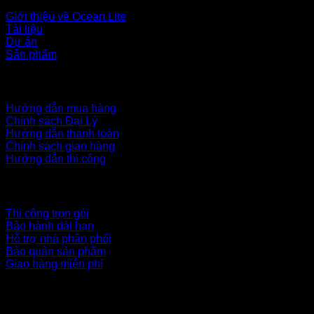
Giới thiệu về Ocean Lite
Tài liệu
Dự án
Sản phẩm
CHÍNH SÁCH
Hướng dẫn mua hàng
Chính sách Đại Lý
Hướng dẫn thanh toán
Chính sách giao hàng
Hướng dẫn thi công
BẢO HÀNH
Thi công trọn gói
Bảo hành dài hạn
Hỗ trợ nhà phân phối
Bảo quản sản phẩm
Giao hàng miễn phí
Bản quyền thuộc về ©
polyoceanlite.com