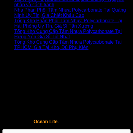
nhân và cách tránh
Nhà Phân Phối Tấm Nhựa Polycarbonate Tại Quảng
Ninh Uy Tín, Giá Chiết Khấu Cao
Tổng Kho Phân Phối Tấm Nhựa Polycarbonate Tại
Hải Phòng Uy Tín, Giá Sỉ Tận Xưởng
Tổng Kho Cung Cấp Tấm Nhựa Polycarbonate Tại
Hưng Yên Giá Sỉ Tốt Nhất
Tổng Kho Cung Cấp Tấm Nhựa Polycarbonate Tại
TPHCM: Giá Tại Kho, Đủ Phụ Kiện
Dự án tấm kính Polycarbonate Ocean
Lite | Trường đại học Hòa Bình Hà
Nội
Với châm ngôn ” Nâng cánh bay xa” trường Đại học Hòa
Bình là nơi nuôi dưỡng bao thế hệ sinh viên. Nhằm mục đích
nâng cao chất lượng cơ sở hạ tầng của trường, nhà máy
sản xuất thương hiệu Ocean Lite rất tự hào khi được đồng
hành và góp phần công sức nhỏ cho việc cải tạo mái sảnh
sân trường Đại học Hòa Bình bằng tấm nhựa kính
polycarbonate
Ocean Lite.