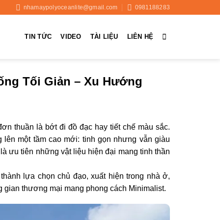
nhamaypolyoceanlite@gmail.com
0981188283
TIN TỨC
VIDEO
TÀI LIỆU
LIÊN HỆ
ống Tối Giản – Xu Hướng
ơn thuần là bớt đi đồ đạc hay tiết chế màu sắc.
 lên một tầm cao mới: tinh gọn nhưng vẫn giàu
à ưu tiên những vật liệu hiện đại mang tinh thần
thành lựa chọn chủ đạo, xuất hiện trong nhà ở,
ng gian thương mại mang phong cách Minimalist.