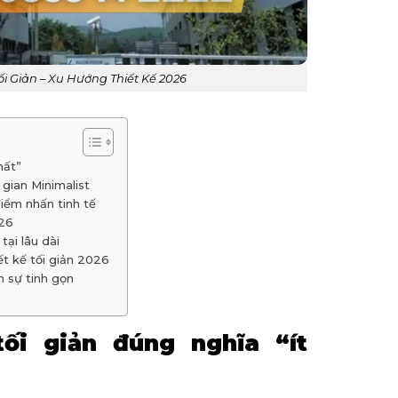
i Giản – Xu Hướng Thiết Kế 2026
hất”
 gian Minimalist
iểm nhấn tinh tế
026
tại lâu dài
ết kế tối giản 2026
h sự tinh gọn
tối giản đúng nghĩa “ít