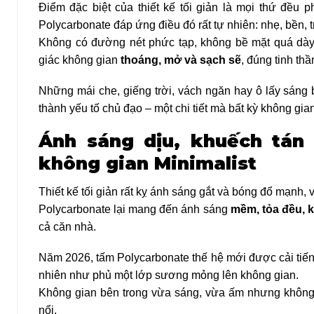
Điểm đặc biệt của thiết kế tối giản là mọi thứ đều 
Polycarbonate đáp ứng điều đó rất tự nhiên: nhẹ, bền, tr
Không có đường nét phức tạp, không bề mặt quá dày
giác không gian
thoáng, mở và sạch sẽ
, đúng tinh thần
Những mái che, giếng trời, vách ngăn hay ô lấy sáng 
thành yếu tố chủ đạo – một chi tiết mà bất kỳ không gi
Ánh sáng dịu, khuếch tán 
không gian Minimalist
Thiết kế tối giản rất kỵ ánh sáng gắt và bóng đổ mạnh, 
Polycarbonate lại mang đến ánh sáng
mềm, tỏa đều, 
cả căn nhà.
Năm 2026, tấm Polycarbonate thế hệ mới được cải tiến
nhiên như phủ một lớp sương mỏng lên không gian.
Không gian bên trong vừa sáng, vừa ấm nhưng không 
nổi.